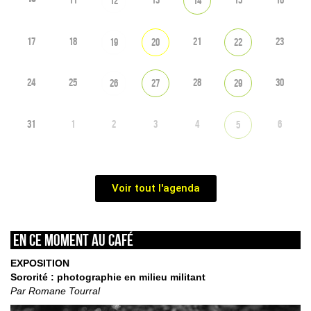
12
14
17
18
21
23
19
20
22
24
25
28
30
26
27
29
31
1
2
3
4
6
5
Voir tout l'agenda
En ce moment au café
EXPOSITION
Sororité : photographie en milieu militant
Par Romane Tourral