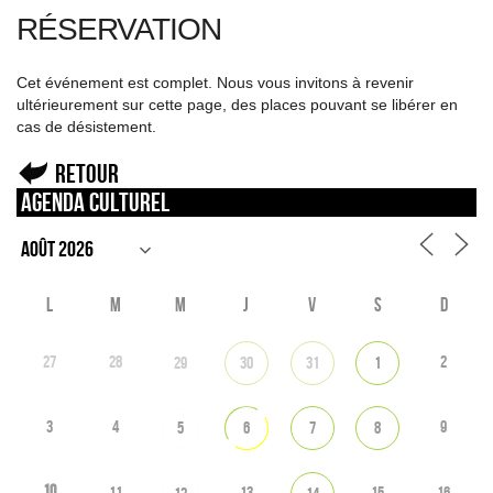
RÉSERVATION
Cet événement est complet. Nous vous invitons à revenir
ultérieurement sur cette page, des places pouvant se libérer en
cas de désistement.
Retour
Agenda culturel
L
M
M
J
V
S
D
27
28
2
29
30
31
1
3
4
9
5
6
7
8
10
11
13
15
16