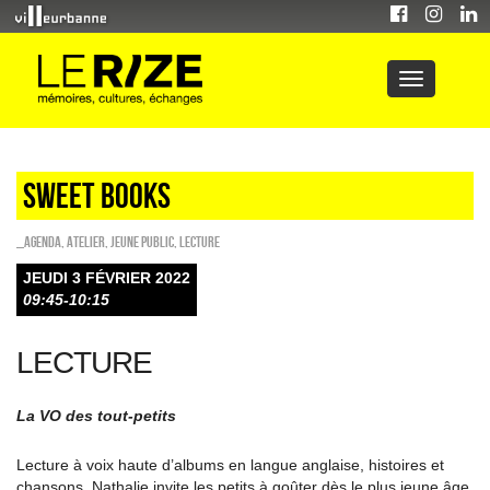
Sweet Books
_Agenda
,
Atelier
,
Jeune public
,
Lecture
JEUDI 3 FÉVRIER 2022
09:45-10:15
LECTURE
La VO des tout-petits
Lecture à voix haute d’albums en langue anglaise, histoires et
chansons, Nathalie invite les petits à goûter dès le plus jeune âge