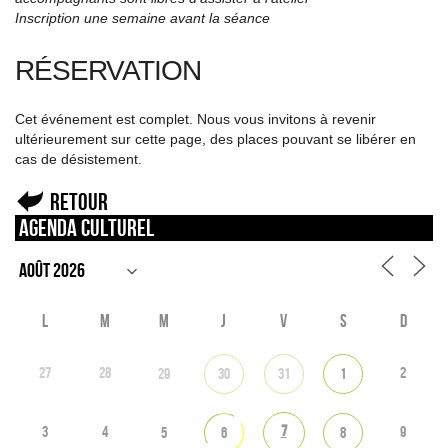
Inscription une semaine avant la séance
RÉSERVATION
Cet événement est complet. Nous vous invitons à revenir
ultérieurement sur cette page, des places pouvant se libérer en
cas de désistement.
Retour
Agenda culturel
L
M
M
J
V
S
D
27
28
2
29
30
31
1
7
3
4
9
5
6
8