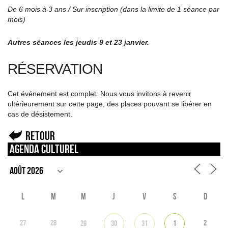
De 6 mois à 3 ans / Sur inscription (dans la limite de 1 séance par
mois)
Autres séances les jeudis 9 et 23 janvier.
RÉSERVATION
Cet événement est complet. Nous vous invitons à revenir
ultérieurement sur cette page, des places pouvant se libérer en
cas de désistement.
Retour
Agenda culturel
L
M
M
J
V
S
D
27
28
2
29
30
31
1