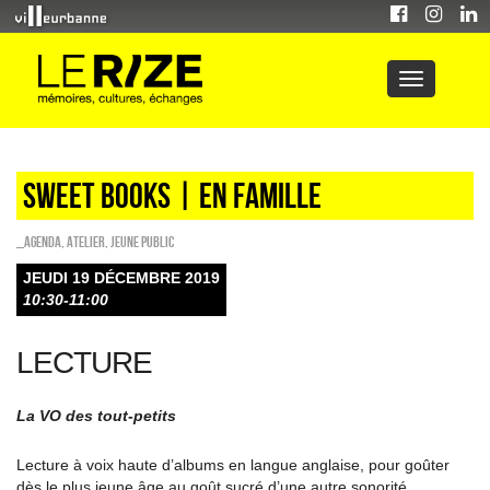
Sweet Books | en famille
_Agenda
,
Atelier
,
Jeune public
JEUDI 19 DÉCEMBRE 2019
10:30-11:00
LECTURE
La VO des tout-petits
Lecture à voix haute d’albums en langue anglaise, pour goûter
dès le plus jeune âge au goût sucré d’une autre sonorité.