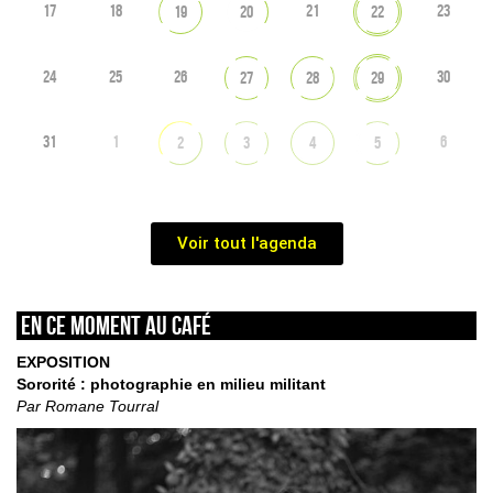
17
18
21
23
19
20
22
24
25
26
30
27
28
29
31
1
6
2
3
4
5
Voir tout l'agenda
En ce moment au café
EXPOSITION
Sororité : photographie en milieu militant
Par Romane Tourral