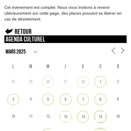
Cet événement est complet. Nous vous invitons à revenir
ultérieurement sur cette page, des places pouvant se libérer en
cas de désistement.
Retour
Agenda culturel
L
M
M
J
V
S
D
24
25
27
2
26
28
1
4
9
3
5
6
7
8
10
11
12
16
13
14
15