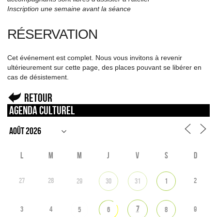
Inscription une semaine avant la séance
RÉSERVATION
Cet événement est complet. Nous vous invitons à revenir
ultérieurement sur cette page, des places pouvant se libérer en
cas de désistement.
Retour
Agenda culturel
L
M
M
J
V
S
D
27
28
2
29
30
31
1
7
3
4
9
5
6
8