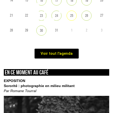
14
15
20
16
17
18
19
21
22
27
23
24
25
26
28
29
31
1
2
3
30
Voir tout l'agenda
En ce moment au café
EXPOSITION
Sororité : photographie en milieu militant
Par Romane Tourral