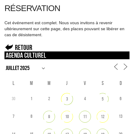
RÉSERVATION
Cet événement est complet. Nous vous invitons à revenir
ultérieurement sur cette page, des places pouvant se libérer en
cas de désistement.
Retour
Agenda culturel
L
M
M
J
V
S
D
30
1
2
4
6
3
5
7
8
13
9
10
11
12