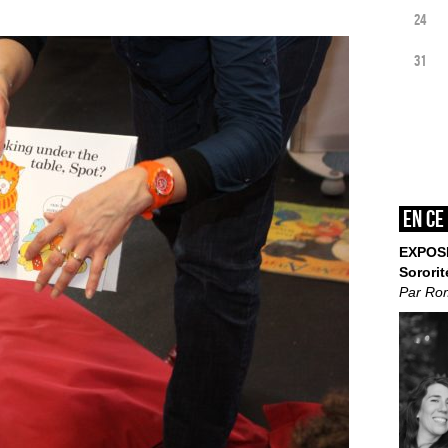
24
31
En ce
EXPOS
Sororit
Par Ro