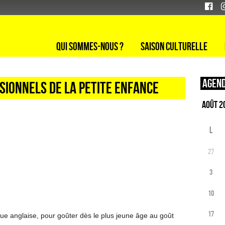
Qui sommes-nous ?
Saison culturelle
Agend
sionnels de la petite enfance
L
27
3
10
17
ue anglaise, pour goûter dès le plus jeune âge au goût