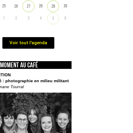
25
28
30
26
27
29
1
2
3
4
6
5
Voir tout l'agenda
 moment au café
ITION
é : photographie en milieu militant
mane Tourral