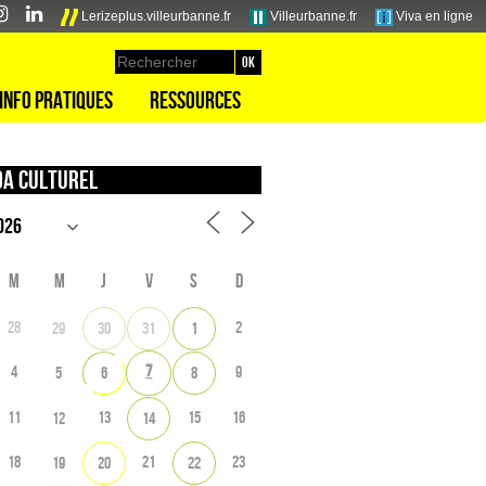
Lerizeplus.villeurbanne.fr
Villeurbanne.fr
Viva en ligne
Info pratiques
Ressources
a culturel
M
M
J
V
S
D
28
2
29
30
31
1
7
4
9
5
6
8
11
13
15
16
12
14
18
21
23
19
20
22