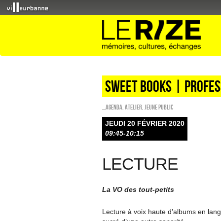
Sweet Books | profes
_Agenda
,
Atelier
,
Jeune public
JEUDI 20 FÉVRIER 2020
09:45-10:15
LECTURE
La VO des tout-petits
Lecture à voix haute d’albums en lang