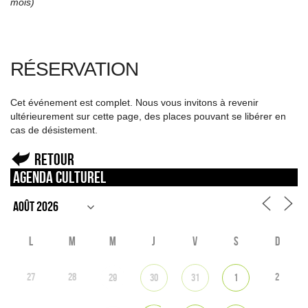
mois)
RÉSERVATION
Cet événement est complet. Nous vous invitons à revenir
ultérieurement sur cette page, des places pouvant se libérer en
cas de désistement.
Retour
Agenda culturel
L
M
M
J
V
S
D
27
28
2
29
30
31
1