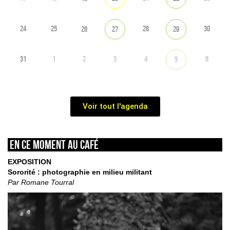
24
25
28
30
26
27
29
31
1
2
3
4
6
5
Voir tout l'agenda
En ce moment au café
EXPOSITION
Sororité : photographie en milieu militant
Par Romane Tourral