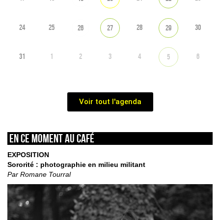
24
25
28
30
26
27
29
31
1
2
3
4
6
5
Voir tout l'agenda
En ce moment au café
EXPOSITION
Sororité : photographie en milieu militant
Par Romane Tourral