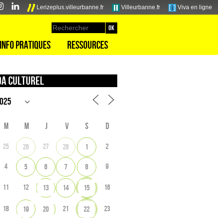
Lerizeplus.villeurbanne.fr
Villeurbanne.fr
Viva en ligne
Info pratiques
Ressources
a culturel
M
M
J
V
S
D
25
27
2
26
28
1
4
9
5
6
7
8
11
12
16
13
14
15
18
21
23
19
20
22