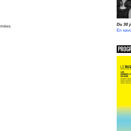
Du 30 
ermées.
En savo
Prog