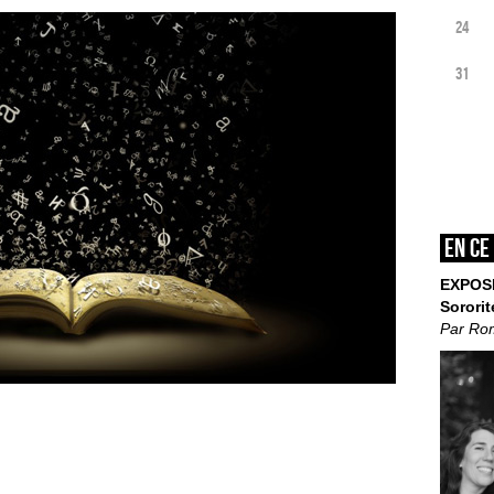
24
31
En ce
EXPOS
Sororit
Par Ro