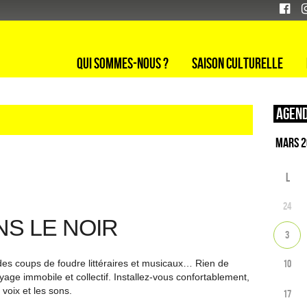
Qui sommes-nous ?
Saison culturelle
Agend
L
24
S LE NOIR
3
10
es coups de foudre littéraires et musicaux… Rien de
yage immobile et collectif. Installez-vous confortablement,
 voix et les sons.
17