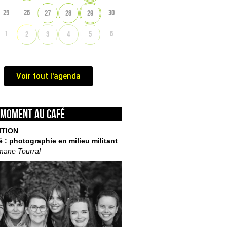
25
26
30
27
28
29
1
6
2
3
4
5
Voir tout l'agenda
 moment au café
ITION
é : photographie en milieu militant
mane Tourral