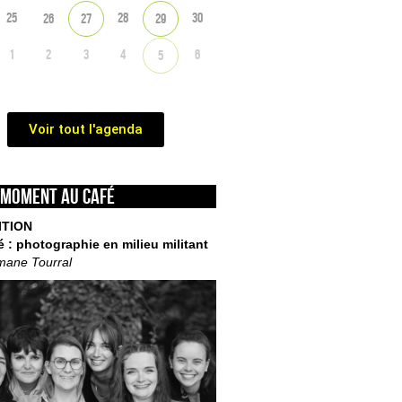
25
28
30
26
27
29
1
2
3
4
6
5
Voir tout l'agenda
 moment au café
ITION
é : photographie en milieu militant
mane Tourral