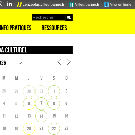
Lerizeplus.villeurbanne.fr
Villeurbanne.fr
Viva en ligne
Info pratiques
Ressources
a culturel
M
M
J
V
S
D
28
2
29
30
31
1
7
4
9
5
6
8
11
13
15
16
12
14
18
21
23
19
20
22