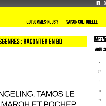
Qui sommes-nous ?
Saison culturelle
Agend
SGENRES : RACONTER EN BD
L
27
3
10
NGELING, TAMOS LE
17
L MAROH ET POCHEP