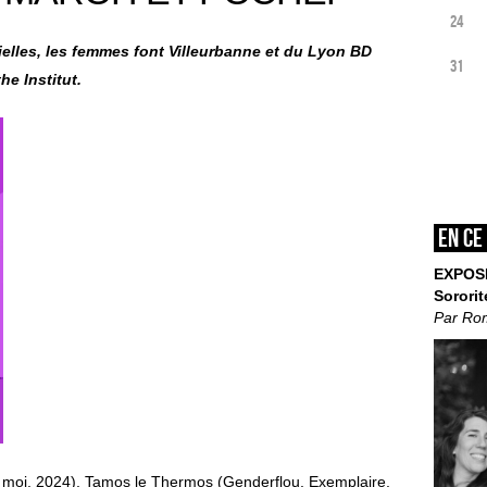
24
ielles, les femmes font Villeurbanne et du Lyon BD
31
he Institut.
En ce
EXPOS
Sororit
Par Ro
u moi, 2024), Tamos le Thermos (Genderflou, Exemplaire,