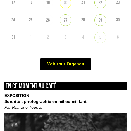
17
18
21
23
19
20
22
24
25
28
30
26
27
29
31
1
2
3
4
6
5
Voir tout l'agenda
En ce moment au café
EXPOSITION
Sororité : photographie en milieu militant
Par Romane Tourral