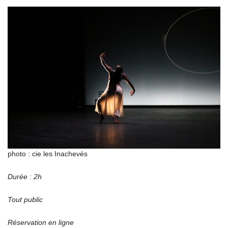
photo : cie les Inachevés
Durée : 2h
Tout public
Réservation en ligne