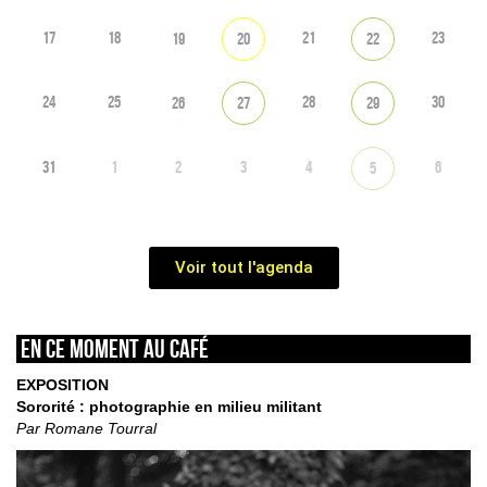
17
18
21
23
19
20
22
24
25
28
30
26
27
29
31
1
2
3
4
6
5
Voir tout l'agenda
En ce moment au café
EXPOSITION
Sororité : photographie en milieu militant
Par Romane Tourral