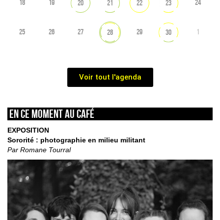
18
19
24
20
21
22
23
25
26
27
29
1
28
30
Voir tout l'agenda
En ce moment au café
EXPOSITION
Sororité : photographie en milieu militant
Par Romane Tourral