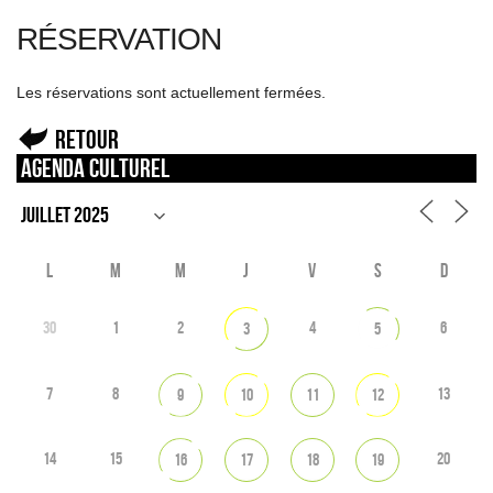
RÉSERVATION
Les réservations sont actuellement fermées.
Retour
Agenda culturel
L
M
M
J
V
S
D
30
1
2
4
6
3
5
7
8
13
9
10
11
12
14
15
20
16
17
18
19