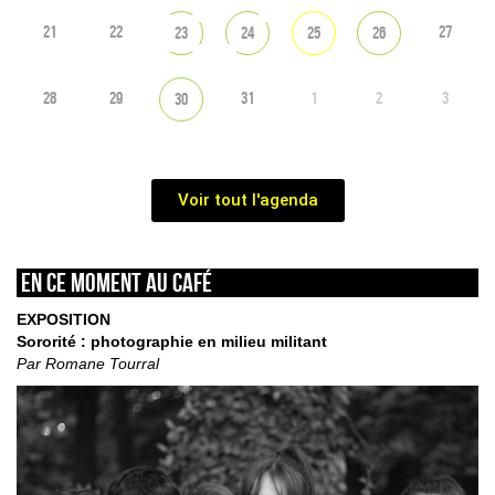
21
22
27
23
24
25
26
28
29
31
1
2
3
30
Voir tout l'agenda
En ce moment au café
EXPOSITION
Sororité : photographie en milieu militant
Par Romane Tourral