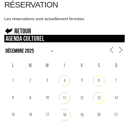
RÉSERVATION
Les réservations sont actuellement fermées.
Retour
Agenda culturel
L
M
M
J
V
S
D
1
2
3
5
7
4
6
8
9
10
14
11
12
13
15
16
17
20
21
18
19