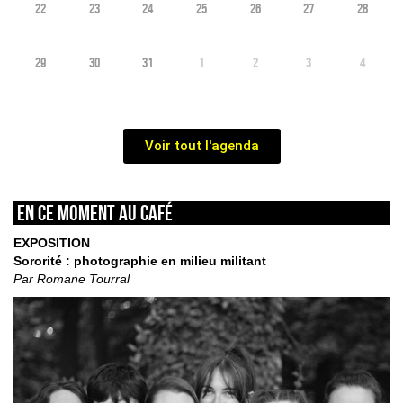
22
23
24
25
26
27
28
29
30
31
1
2
3
4
Voir tout l'agenda
En ce moment au café
EXPOSITION
Sororité : photographie en milieu militant
Par Romane Tourral