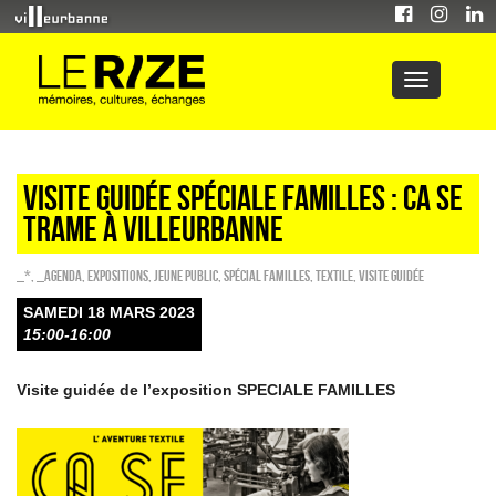
Visite guidée spéciale familles : Ca se
trame à Villeurbanne
_*
,
_Agenda
,
EXPOSITIONS
,
Jeune public
,
Spécial familles
,
Textile
,
Visite guidée
SAMEDI 18 MARS 2023
15:00-16:00
Visite guidée de l’exposition SPECIALE FAMILLES