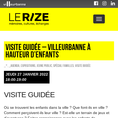
Visite guidée – villeurbanne à
hauteur d’enfants
_*
,
_Agenda
,
EXPOSITIONS
,
Jeune public
,
Spécial familles
,
Visite guidée
JEUDI 27 JANVIER 2022
18:00-19:00
VISITE GUIDÉE
Où se trouvent les enfants dans la ville ? Que font-ils en ville ?
Comment perçoivent-ils leur ville ? Est-elle un terrain de jeux et