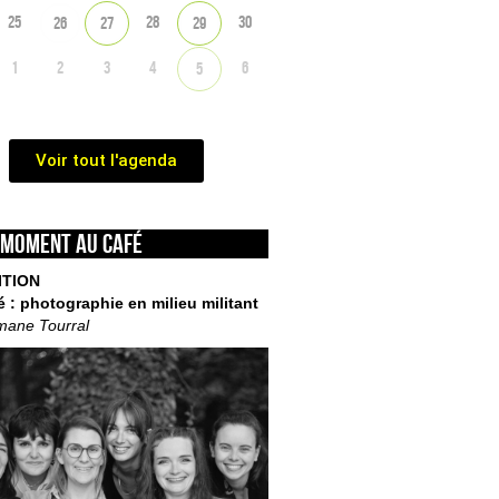
25
28
30
26
27
29
1
2
3
4
6
5
Voir tout l'agenda
 moment au café
ITION
é : photographie en milieu militant
mane Tourral