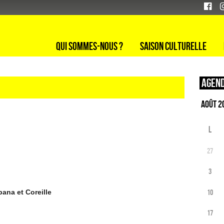
Qui sommes-nous ?
Saison culturelle
Agend
L
27
3
10
ana et Coreille
17