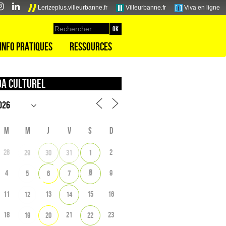
Lerizeplus.villeurbanne.fr
Villeurbanne.fr
Viva en ligne
Info pratiques
Ressources
a culturel
M
M
J
V
S
D
28
2
29
30
31
1
8
4
9
5
6
7
11
13
15
16
12
14
18
21
23
19
20
22