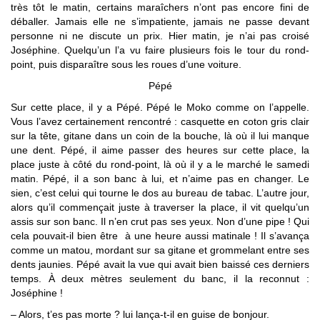
très tôt le matin, certains maraîchers n’ont pas encore fini de
déballer. Jamais elle ne s’impatiente, jamais ne passe devant
personne ni ne discute un prix. Hier matin, je n’ai pas croisé
Joséphine. Quelqu’un l’a vu faire plusieurs fois le tour du rond-
point, puis disparaître sous les roues d’une voiture.
Pépé
Sur cette place, il y a Pépé. Pépé le Moko comme on l’appelle.
Vous l’avez certainement rencontré : casquette en coton gris clair
sur la tête, gitane dans un coin de la bouche, là où il lui manque
une dent. Pépé, il aime passer des heures sur cette place, la
place juste à côté du rond-point, là où il y a le marché le samedi
matin. Pépé, il a son banc à lui, et n’aime pas en changer. Le
sien, c’est celui qui tourne le dos au bureau de tabac. L’autre jour,
alors qu’il commençait juste à traverser la place, il vit quelqu’un
assis sur son banc. Il n’en crut pas ses yeux. Non d’une pipe ! Qui
cela pouvait-il bien être à une heure aussi matinale ! Il s’avança
comme un matou, mordant sur sa gitane et grommelant entre ses
dents jaunies. Pépé avait la vue qui avait bien baissé ces derniers
temps. À deux mètres seulement du banc, il la reconnut :
Joséphine !
– Alors, t’es pas morte ? lui lança-t-il en guise de bonjour.