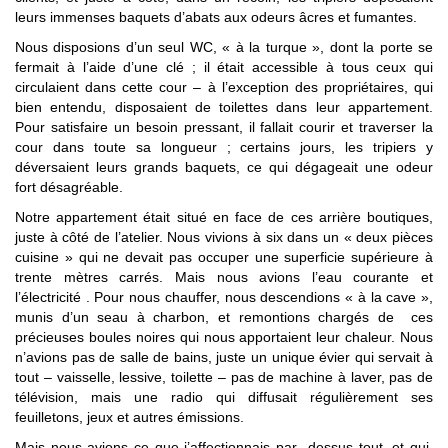
leurs immenses baquets d’abats aux odeurs âcres et fumantes.
Nous disposions d’un seul WC, « à la turque », dont la porte se
fermait à l’aide d’une clé ; il était accessible à tous ceux qui
circulaient dans cette cour – à l’exception des propriétaires, qui
bien entendu, disposaient de toilettes dans leur appartement.
Pour satisfaire un besoin pressant, il fallait courir et traverser la
cour dans toute sa longueur ; certains jours, les tripiers y
déversaient leurs grands baquets, ce qui dégageait une odeur
fort désagréable.
Notre appartement était situé en face de ces arrière boutiques,
juste à côté de l’atelier. Nous vivions à six dans un « deux pièces
cuisine » qui ne devait pas occuper une superficie supérieure à
trente mètres carrés. Mais nous avions l’eau courante et
l’électricité . Pour nous chauffer, nous descendions « à la cave »,
munis d’un seau à charbon, et remontions chargés de ces
précieuses boules noires qui nous apportaient leur chaleur. Nous
n’avions pas de salle de bains, juste un unique évier qui servait à
tout – vaisselle, lessive, toilette – pas de machine à laver, pas de
télévision, mais une radio qui diffusait régulièrement ses
feuilletons, jeux et autres émissions.
Mais nous avions ce que j’affectionnais par- dessus tout, et qui,