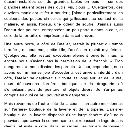
étaient installées sur de grandes tables en bois ; sur des
planches étaient posés des outils, vis, clous … Quelquefois, des
ouvriers maniaient le fer à souder ; j’aimais particulièrement les
couleurs des petites étincelles qui jaillissaient au contact de la
matière, et aussi, l’odeur, une odeur de soufre. J’aimais aussi
l’odeur des poutres, entreposées un peu partout dans la cour, et
celle de la ferraille, omniprésente dans cet univers.
Une autre porte, à côté de l’atelier, restait la plupart du temps
fermée ; et pour moi, petite fille, l’accès en restait mystérieux.
Quelquefois, elle restait exceptionnellement ouverte, mais là
encore nous n’avions pas la permission de la franchir. « Trop
dangereux « nous disaient les parents. Un jour, cependant, nous
avons eu l’immense joie d’accéder à cet univers interdit : d’un
côté, l’atelier se déployait sur toute sa longueur, et de l’autre,
nous découvrions l’arrière- boutique de la droguerie où
s’empilaient pots de peinture, et objets divers. Je n’ai jamais
compris en quoi ce lieu pouvait être dangereux.
Mais revenons de l’autre côté de la cour … un autre mur donnait
sur l’arrière- boutique de la laverie et de la triperie. L’arrière-
boutique de la laverie disposait d’une large fenêtre d’où nous
pouvions apercevoir la commerçante qui repassait le linge de ses
clients, et juste à côté, dans un recoin, les tripiers déposaient