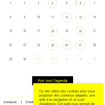
1
2
3
5
7
4
6
8
9
10
11
14
12
13
15
16
17
19
21
18
20
22
23
24
28
25
26
27
29
30
3
5
1
2
4
Voir tout l'agenda
Ce site utilise des cookies pour vous
proposer des contenus adaptés, une
aide à la navigation et un suivi
Contacts
Crédits
d’audience. Cet outil vous permet de