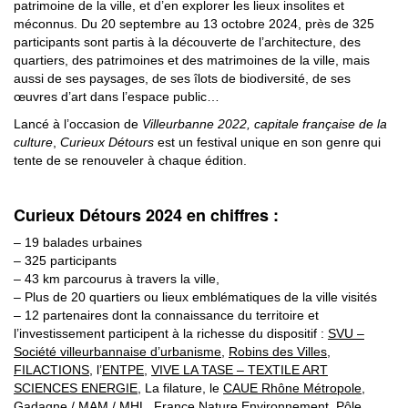
patrimoine de la ville, et d’en explorer les lieux insolites et
méconnus. Du 20 septembre au 13 octobre 2024, près de 325
participants sont partis à la découverte de l’architecture, des
quartiers, des patrimoines et des matrimoines de la ville, mais
aussi de ses paysages, de ses îlots de biodiversité, de ses
œuvres d’art dans l’espace public…
Lancé à l’occasion de
Villeurbanne 2022, capitale française de la
culture
,
Curieux Détours
est un festival unique en son genre qui
tente de se renouveler à chaque édition.
Curieux Détours 2024 en chiffres :
– 19 balades urbaines
– 325 participants
– 43 km parcourus à travers la ville,
– Plus de 20 quartiers ou lieux emblématiques de la ville visités
– 12 partenaires dont la connaissance du territoire et
l’investissement participent à la richesse du dispositif :
SVU –
Société villeurbannaise d’urbanisme
,
Robins des Villes
,
FILACTIONS
, l’
ENTPE
,
VIVE LA TASE – TEXTILE ART
SCIENCES ENERGIE
, La filature, l
e
CAUE Rhône Métropole
,
Gadagne / MAM / MHL
,
France Nature Environnement
,
Pôle