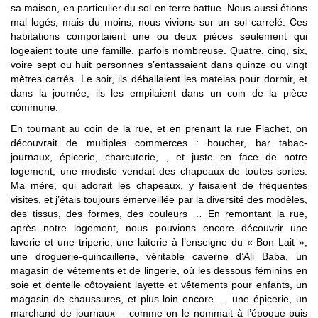
sa maison, en particulier du sol en terre battue. Nous aussi étions
mal logés, mais du moins, nous vivions sur un sol carrelé. Ces
habitations comportaient une ou deux pièces seulement qui
logeaient toute une famille, parfois nombreuse. Quatre, cinq, six,
voire sept ou huit personnes s’entassaient dans quinze ou vingt
mètres carrés. Le soir, ils déballaient les matelas pour dormir, et
dans la journée, ils les empilaient dans un coin de la pièce
commune.
En tournant au coin de la rue, et en prenant la rue Flachet, on
découvrait de multiples commerces : boucher, bar tabac-
journaux, épicerie, charcuterie, , et juste en face de notre
logement, une modiste vendait des chapeaux de toutes sortes.
Ma mère, qui adorait les chapeaux, y faisaient de fréquentes
visites, et j’étais toujours émerveillée par la diversité des modèles,
des tissus, des formes, des couleurs … En remontant la rue,
après notre logement, nous pouvions encore découvrir une
laverie et une triperie, une laiterie à l’enseigne du « Bon Lait »,
une droguerie-quincaillerie, véritable caverne d’Ali Baba, un
magasin de vêtements et de lingerie, où les dessous féminins en
soie et dentelle côtoyaient layette et vêtements pour enfants, un
magasin de chaussures, et plus loin encore … une épicerie, un
marchand de journaux – comme on le nommait à l’époque-puis