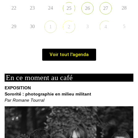
22
23
24
28
25
26
27
29
30
3
5
1
2
4
Voir tout l'agenda
En ce moment au café
EXPOSITION
Sororité : photographie en milieu militant
Par Romane Tourral