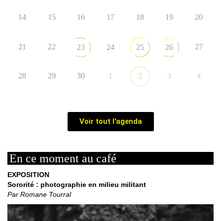
14
15
16
17
18
19
20
21
22
27
23
24
25
26
28
29
30
1
3
4
2
Voir tout l'agenda
En ce moment au café
EXPOSITION
Sororité : photographie en milieu militant
Par Romane Tourral