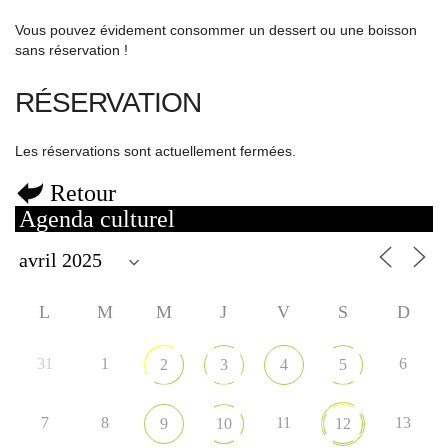
Vous pouvez évidement consommer un dessert ou une boisson
sans réservation !
RÉSERVATION
Les réservations sont actuellement fermées.
Retour
Agenda culturel
L
M
M
J
V
S
D
31
1
6
2
3
4
5
7
8
11
13
9
10
12