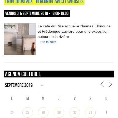
ENTRE DEUX EAUX – RENCONTRE AVEC LES ARTISTES
VENDREDI 6 SEPTEMBRE 2019 - 18:00-19:00
Le café du Rize accueille Naânaâ Chinoune
et Frédérique Euvrard pour une exposition
autour de la rivière.
Lire la suite
Agenda culturel
L
M
M
J
V
S
D
26
1
27
28
29
30
31