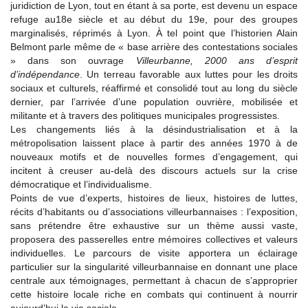
juridiction de Lyon, tout en étant à sa porte, est devenu un espace
refuge au18e siècle et au début du 19e, pour des groupes
marginalisés, réprimés à Lyon. À tel point que l’historien Alain
Belmont parle même de « base arrière des contestations sociales
» dans son ouvrage
Villeurbanne, 2000 ans d’esprit
d’indépendance
. Un terreau favorable aux luttes pour les droits
sociaux et culturels, réaffirmé et consolidé tout au long du siècle
dernier, par l’arrivée d’une population ouvrière, mobilisée et
militante et à travers des politiques municipales progressistes.
Les changements liés à la désindustrialisation et à la
métropolisation laissent place à partir des années 1970 à de
nouveaux motifs et de nouvelles formes d’engagement, qui
incitent à creuser au-delà des discours actuels sur la crise
démocratique et l’individualisme.
Points de vue d’experts, histoires de lieux, histoires de luttes,
récits d’habitants ou d’associations villeurbannaises : l’exposition,
sans prétendre être exhaustive sur un thème aussi vaste,
proposera des passerelles entre mémoires collectives et valeurs
individuelles. Le parcours de visite apportera un éclairage
particulier sur la singularité villeurbannaise en donnant une place
centrale aux témoignages, permettant à chacun de s’approprier
cette histoire locale riche en combats qui continuent à nourrir