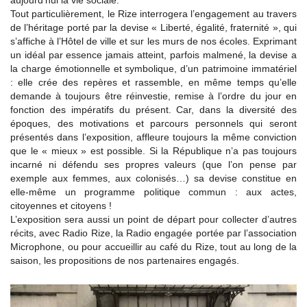
aujourd’hui la vie sociale.
Tout particulièrement, le Rize interrogera l’engagement au travers
de l’héritage porté par la devise « Liberté, égalité, fraternité », qui
s’affiche à l’Hôtel de ville et sur les murs de nos écoles. Exprimant
un idéal par essence jamais atteint, parfois malmené, la devise a
la charge émotionnelle et symbolique, d’un patrimoine immatériel
: elle crée des repères et rassemble, en même temps qu’elle
demande à toujours être réinvestie, remise à l’ordre du jour en
fonction des impératifs du présent. Car, dans la diversité des
époques, des motivations et parcours personnels qui seront
présentés dans l’exposition, affleure toujours la même conviction
que le « mieux » est possible. Si la République n’a pas toujours
incarné ni défendu ses propres valeurs (que l’on pense par
exemple aux femmes, aux colonisés…) sa devise constitue en
elle-même un programme politique commun : aux actes,
citoyennes et citoyens !
L’exposition sera aussi un point de départ pour collecter d’autres
récits, avec Radio Rize, la Radio engagée portée par l’association
Microphone, ou pour accueillir au café du Rize, tout au long de la
saison, les propositions de nos partenaires engagés.