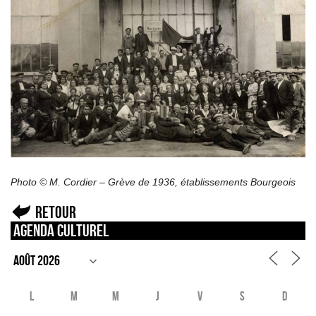
Photo © M. Cordier – Grève de 1936, établissements Bourgeois
Retour
Agenda culturel
L
M
M
J
V
S
D