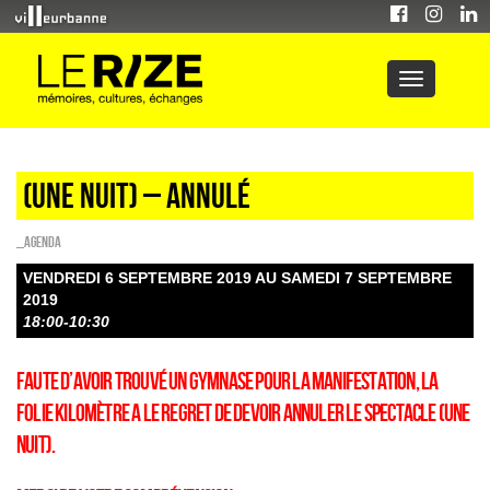
(Une nuit) – annulé
_Agenda
VENDREDI 6 SEPTEMBRE 2019 AU SAMEDI 7 SEPTEMBRE
2019
18:00-10:30
Faute d’avoir trouvé un gymnase pour la manifestation, La
folie kilomètre a le regret de devoir annuler le spectacle (Une
nuit).