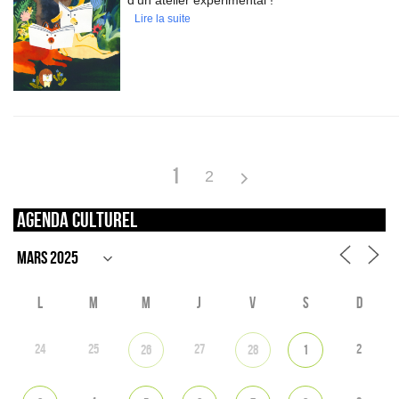
d’un atelier expérimental !
Lire la suite
1
2
Agenda culturel
L
M
M
J
V
S
D
24
25
27
2
26
28
1