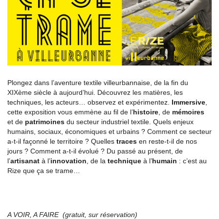
Plongez dans l’aventure textile villeurbannaise, de la fin du
XIXème siècle à aujourd’hui. Découvrez les matières, les
techniques, les acteurs… observez et expérimentez.
Immersive
,
cette exposition vous emmène au fil de l’
histoire
, de
mémoires
et de
patrimoines
du secteur industriel textile. Quels enjeux
humains, sociaux, économiques et urbains ? Comment ce secteur
a-t-il façonné le territoire ? Quelles
traces
en reste-t-il de nos
jours ? Comment a-t-il évolué ? Du passé au présent, de
l’
artisanat
à l’
innovation
, de la
technique
à l’
humain
: c’est au
Rize que ça se trame…
A VOIR, A FAIRE (gratuit, sur réservation)