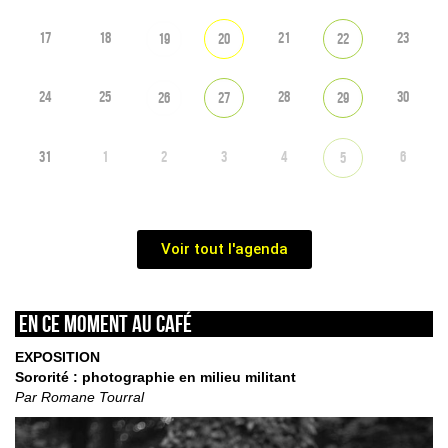
17
18
21
23
19
20
22
24
25
28
30
26
27
29
31
1
2
3
4
6
5
Voir tout l'agenda
En ce moment au café
EXPOSITION
Sororité : photographie en milieu militant
Par Romane Tourral