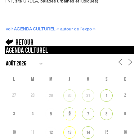
TNP, site URDLA, balades urbaines et ludiques)
voir AGENDA CULTUREL « autour de l’expo »
Retour
Agenda culturel
L
M
M
J
V
S
D
27
28
2
29
30
31
1
6
3
4
9
5
7
8
10
11
15
16
12
13
14