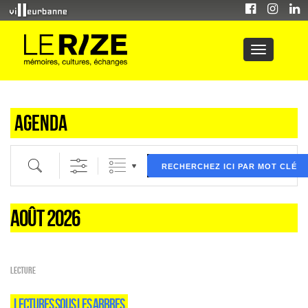
Agenda
Recherche par mot clé (ici) et / ou filtre (ci dessous) puis validez
RECHERCHEZ ICI PAR MOT CLÉ
AOÛT 2026
Lecture
LECTURES SOUS LES ARBRES