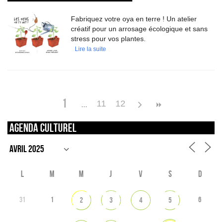
Fabriquez votre oya en terre ! Un atelier
créatif pour un arrosage écologique et sans
stress pour vos plantes.
Lire la suite
1
11
12
Agenda culturel
L
M
M
J
V
S
D
31
1
6
2
3
4
5