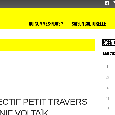
Qui sommes-nous ?
Saison culturelle
Agend
L
27
4
11
ECTIF PETIT TRAVERS
18
NIE VOLTAÏK