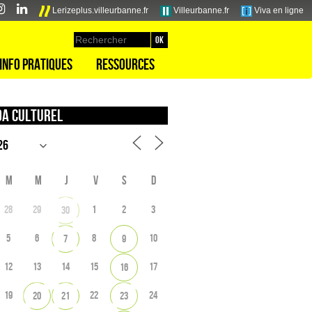
Lerizeplus.villeurbanne.fr
Villeurbanne.fr
Viva en ligne
Info pratiques
Ressources
a culturel
M
M
J
V
S
D
28
29
1
2
3
30
5
6
8
10
7
9
12
13
14
15
17
16
19
22
24
20
21
23