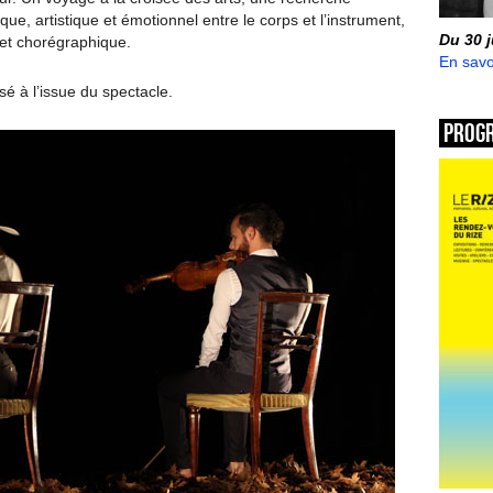
ique, artistique et émotionnel entre le corps et l’instrument,
Du 30 
 et chorégraphique.
En savo
é à l’issue du spectacle.
Prog