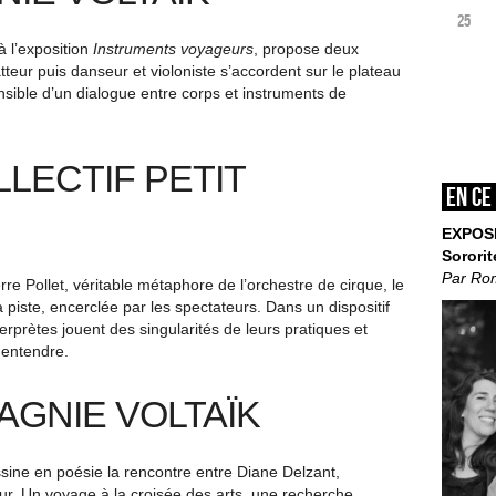
25
 l’exposition
Instruments voyageurs
, propose deux
teur puis danseur et violoniste s’accordent sur le plateau
nsible d’un dialogue entre corps et instruments de
LLECTIF PETIT
En ce
EXPOS
Sororit
Par Ro
erre Pollet, véritable métaphore de l’orchestre de cirque, le
 piste, encerclée par les spectateurs. Dans un dispositif
nterprètes jouent des singularités de leurs pratiques et
à entendre.
AGNIE VOLTAÏK
ine en poésie la rencontre entre Diane Delzant,
eur. Un voyage à la croisée des arts, une recherche