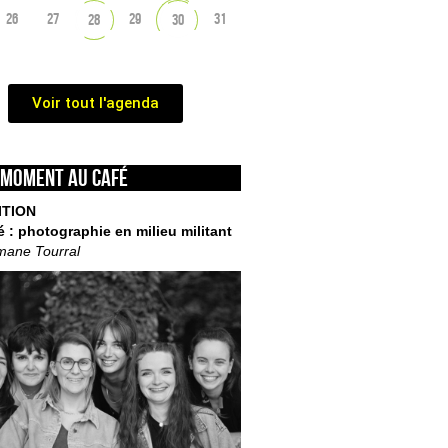
26
27
29
31
28
30
Voir tout l'agenda
 moment au café
ITION
é : photographie en milieu militant
mane Tourral