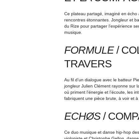
Ce plateau partagé, imaginé en écho à
rencontres étonnantes. Jongleur et bat
du Rize pour partager l’expérience se
musique.
FORMULE
/ CO
TRAVERS
Au fil d’un dialogue avec le batteur Pi
jongleur Julien Clément rayonne sur la
où priment l’énergie et l’écoute, les i
fabriquent une pièce brute, à voir et 
ECHØS
/ COMP
Ce duo musique et danse hip-hop dess
violoniste et Christophe Gellon, dans