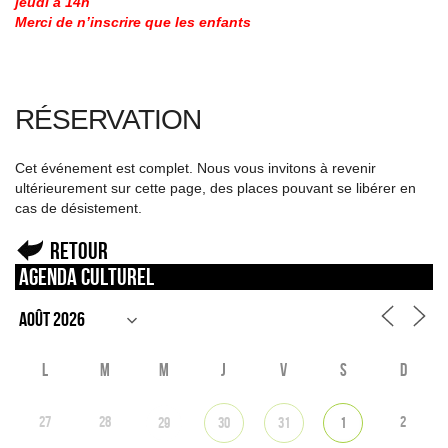
jeudi à 14h
Merci de n’inscrire que les enfants
RÉSERVATION
Cet événement est complet. Nous vous invitons à revenir
ultérieurement sur cette page, des places pouvant se libérer en
cas de désistement.
Retour
Agenda culturel
L
M
M
J
V
S
D
27
28
2
29
30
31
1