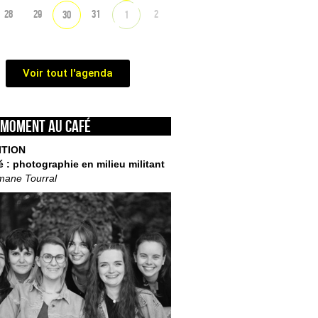
28
29
31
2
30
1
Voir tout l'agenda
 moment au café
ITION
é : photographie en milieu militant
mane Tourral