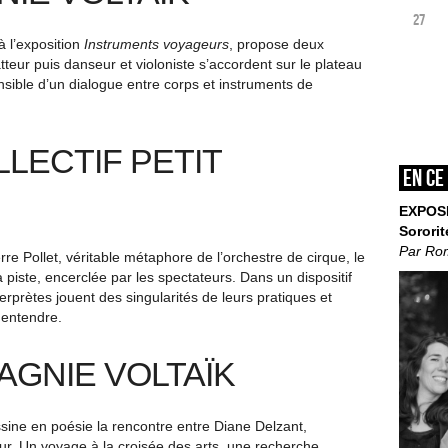
27
 l’exposition
Instruments voyageurs
, propose deux
teur puis danseur et violoniste s’accordent sur le plateau
nsible d’un dialogue entre corps et instruments de
LLECTIF PETIT
En ce
EXPOS
Sororit
Par Ro
erre Pollet, véritable métaphore de l’orchestre de cirque, le
 piste, encerclée par les spectateurs. Dans un dispositif
nterprètes jouent des singularités de leurs pratiques et
à entendre.
AGNIE VOLTAÏK
ine en poésie la rencontre entre Diane Delzant,
eur. Un voyage à la croisée des arts, une recherche