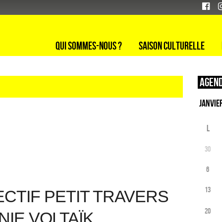
Qui sommes-nous ?
Saison culturelle
Agend
L
30
6
13
ECTIF PETIT TRAVERS
20
NIE VOLTAÏK