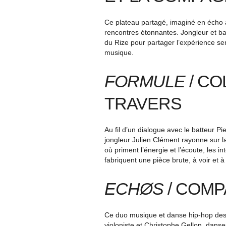
Ce plateau partagé, imaginé en écho à
rencontres étonnantes. Jongleur et bat
du Rize pour partager l’expérience se
musique.
FORMULE
/ CO
TRAVERS
Au fil d’un dialogue avec le batteur Pi
jongleur Julien Clément rayonne sur la
où priment l’énergie et l’écoute, les i
fabriquent une pièce brute, à voir et 
ECHØS
/ COMP
Ce duo musique et danse hip-hop dess
violoniste et Christophe Gellon, dans