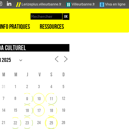
Lerizeplus.villeurbanne.fr
Villeurbanne.fr
Viva en ligne
Info pratiques
Ressources
a culturel
M
M
J
V
S
D
31
1
2
3
4
5
7
8
12
9
10
11
14
15
19
16
17
18
21
24
26
22
23
25