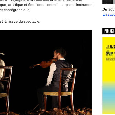
ique, artistique et émotionnel entre le corps et l’instrument,
Du 30 
 et chorégraphique.
En savo
é à l’issue du spectacle.
Prog