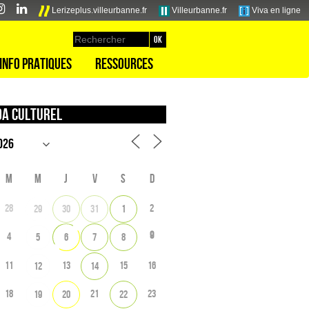
Lerizeplus.villeurbanne.fr
Villeurbanne.fr
Viva en ligne
Info pratiques
Ressources
a culturel
M
M
J
V
S
D
28
2
29
30
31
1
9
4
5
6
7
8
11
13
15
16
12
14
18
21
23
19
20
22