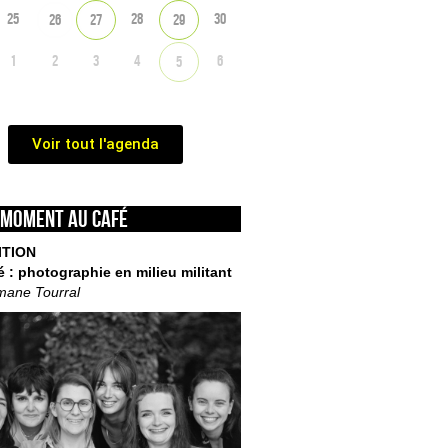
25
28
30
26
27
29
1
2
3
4
6
5
Voir tout l'agenda
 moment au café
ITION
é : photographie en milieu militant
mane Tourral