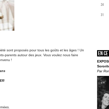
24
31
iété sont proposés pour tous les goûts et les âges ! Un
En ce
ts-parents autour des jeux. Vous voulez nous faire
ienvenu !
EXPOS
Sororit
 ans
Par Ro
IER
ermées.