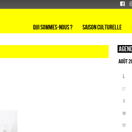
Qui sommes-nous ?
Saison culturelle
Agend
L
27
3
10
17