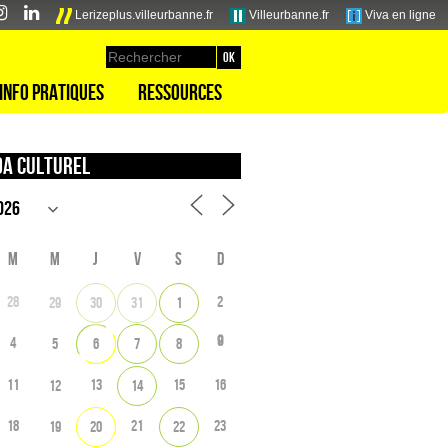
Lerizeplus.villeurbanne.fr
Villeurbanne.fr
Viva en ligne
Info pratiques
Ressources
a culturel
M
M
J
V
S
D
28
2
29
30
31
1
9
4
5
6
7
8
11
13
15
16
12
14
18
21
23
19
20
22