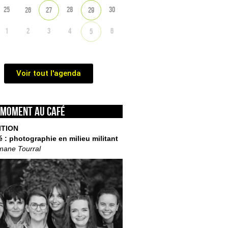
25
28
30
26
27
29
1
2
3
4
6
5
Voir tout l'agenda
 moment au café
ITION
é : photographie en milieu militant
mane Tourral