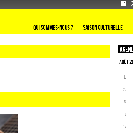
Qui sommes-nous ?
Saison culturelle
Agend
L
27
3
10
17