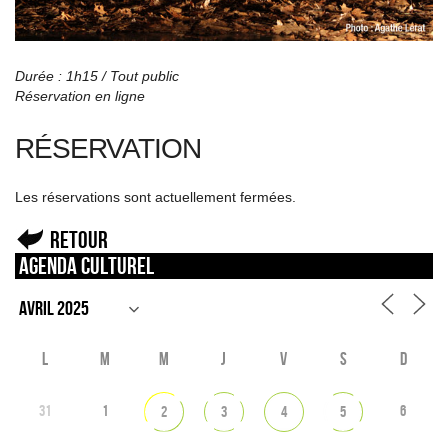
Durée : 1h15 / Tout public
Réservation en ligne
RÉSERVATION
Les réservations sont actuellement fermées.
Retour
Agenda culturel
L
M
M
J
V
S
D
31
1
6
2
3
4
5