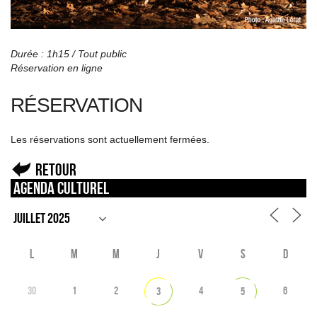
Durée : 1h15 / Tout public
Réservation en ligne
RÉSERVATION
Les réservations sont actuellement fermées.
Retour
Agenda culturel
L
M
M
J
V
S
D
30
1
2
4
6
3
5