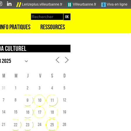
Lerizeplus.villeurbanne.fr
Villeurbanne.fr
Viva en ligne
Info pratiques
Ressources
a culturel
M
M
J
V
S
D
31
1
2
3
4
5
7
8
12
9
10
11
14
15
19
16
17
18
21
24
26
22
23
25