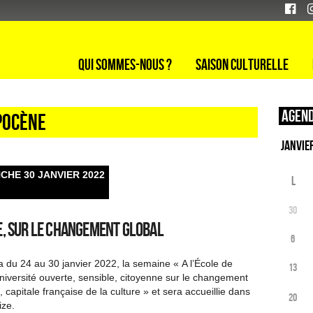
Qui sommes-nous ?
Saison culturelle
Agend
pocène
NCHE 30 JANVIER 2022
L
30
e, sur le changement global
6
a du 24 au 30 janvier 2022, la semaine « A l’École de
13
iversité ouverte, sensible, citoyenne sur le changement
, capitale française de la culture » et sera accueillie dans
20
ize.