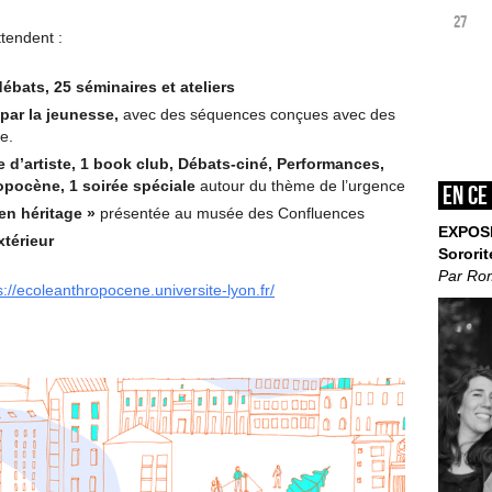
27
tendent :
débats,
25 séminaires et ateliers
par la jeunesse,
avec des séquences conçues avec des
e.
 d’artiste,
1 book club,
Débats-ciné,
Performances,
ropocène,
1 soirée spéciale
autour du thème de l’urgence
En ce
 en héritage »
présentée au musée des Confluences
EXPOS
térieur
Sororit
Par Ro
s://ecoleanthropocene.universite-lyon.fr/