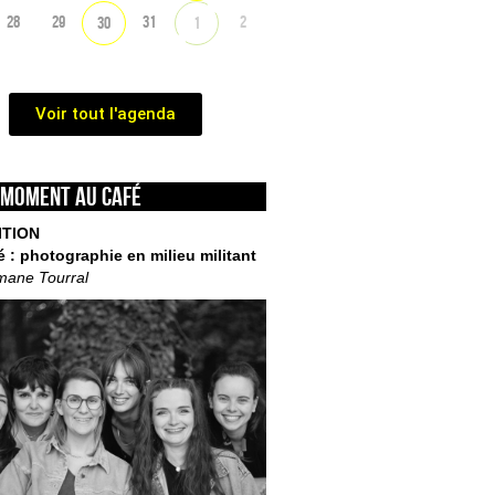
28
29
31
2
30
1
Voir tout l'agenda
 moment au café
ITION
é : photographie en milieu militant
mane Tourral