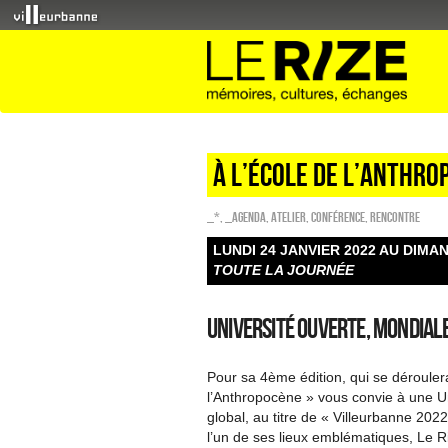
À l’École de l’Anthro
_*
,
_Agenda
,
Atelier
,
Conférence
,
Rencontre
LUNDI 24 JANVIER 2022 AU DIMA
TOUTE LA JOURNÉE
Université ouverte, mondial
Pour sa 4ème édition, qui se dérouler
l’Anthropocène » vous convie à une Un
global, au titre de « Villeurbanne 2022
l’un de ses lieux emblématiques, Le R