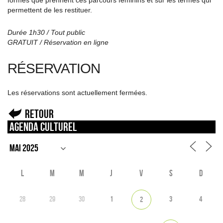
formes que prennent ces parcours féminins et sur les termes qui
permettent de les restituer.
Durée 1h30 / Tout public
GRATUIT / Réservation en ligne
RÉSERVATION
Les réservations sont actuellement fermées.
Retour
Agenda culturel
L
M
M
J
V
S
D
28
29
30
1
3
4
2