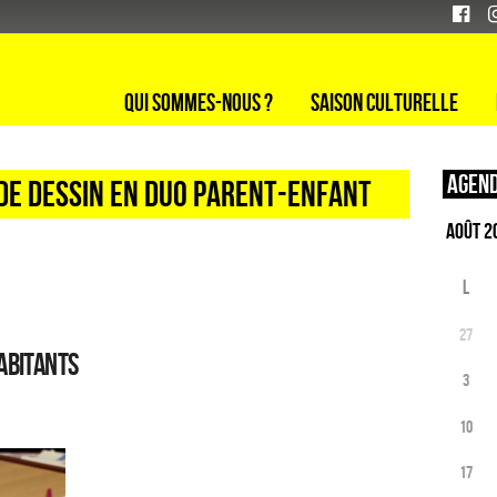
Qui sommes-nous ?
Saison culturelle
Agend
 DE DESSIN EN DUO PARENT-ENFANT
L
27
abitants
3
10
17