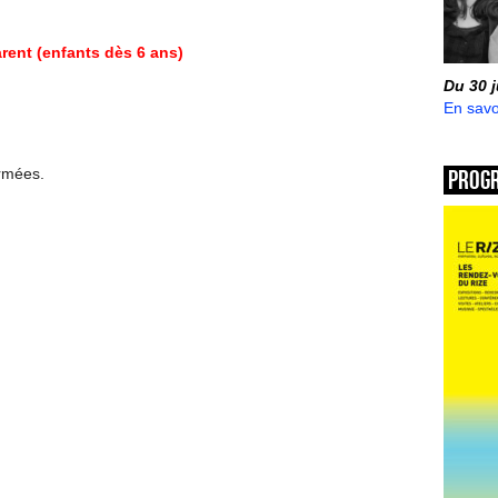
arent (enfants dès 6 ans)
Du 30 
En savo
Prog
ermées.