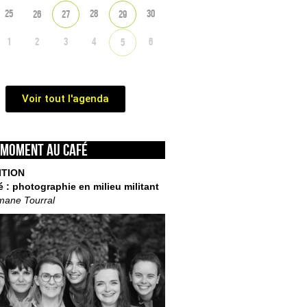
25
28
30
26
27
29
1
2
3
4
6
5
Voir tout l'agenda
 moment au café
ITION
é : photographie en milieu militant
mane Tourral