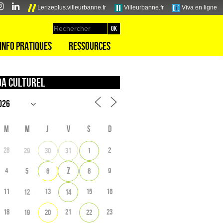
Lerizeplus.villeurbanne.fr
Villeurbanne.fr
Viva en ligne
Info pratiques
Ressources
a culturel
M
M
J
V
S
D
28
2
29
30
31
1
7
4
9
5
6
8
11
13
15
16
12
14
18
21
23
19
20
22