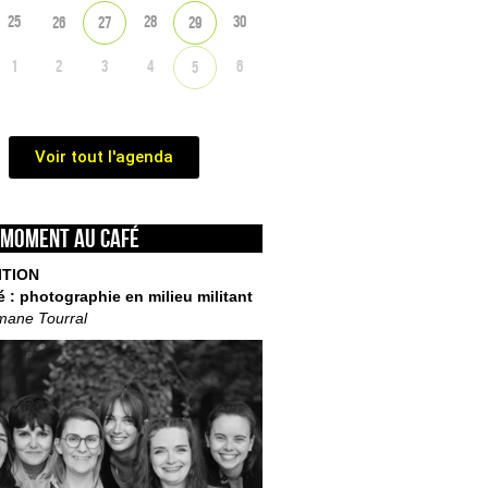
25
28
30
26
27
29
1
2
3
4
6
5
Voir tout l'agenda
 moment au café
ITION
é : photographie en milieu militant
mane Tourral