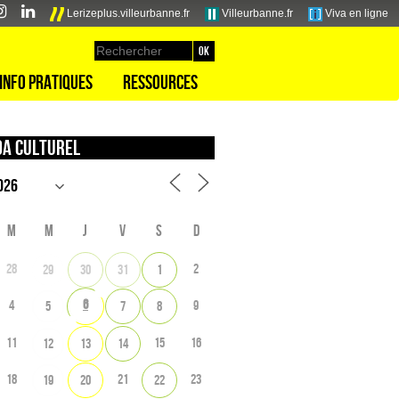
Lerizeplus.villeurbanne.fr
Villeurbanne.fr
Viva en ligne
Info pratiques
Ressources
a culturel
M
M
J
V
S
D
28
2
29
30
31
1
6
4
9
5
7
8
11
15
16
12
13
14
18
21
23
19
20
22