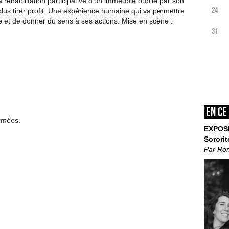
 réhabilitation participative d’un immeuble oublié par son
24
 plus tirer profit. Une expérience humaine qui va permettre
ie et de donner du sens à ses actions. Mise en scène :
31
En ce
ermées.
EXPOS
Sororit
Par Ro