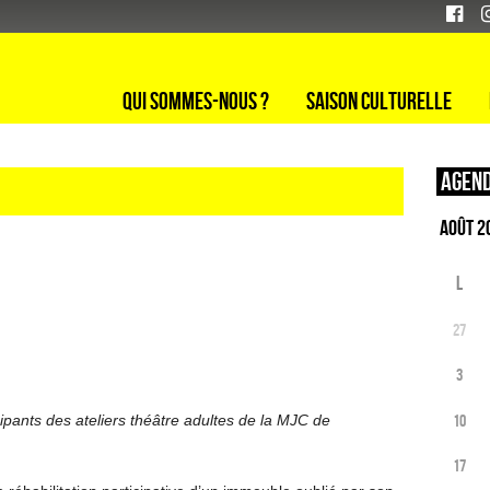
Qui sommes-nous ?
Saison culturelle
Agend
L
27
3
10
cipants des ateliers théâtre adultes de la MJC de
17