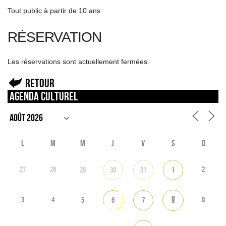
Tout public à partir de 10 ans
RÉSERVATION
Les réservations sont actuellement fermées.
Retour
Agenda culturel
L
M
M
J
V
S
D
27
28
2
29
30
31
1
8
3
4
9
5
6
7