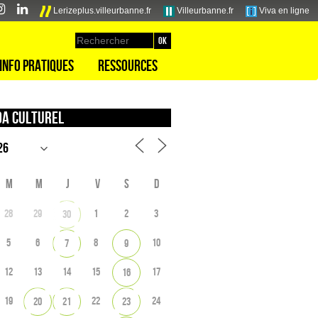
Lerizeplus.villeurbanne.fr
Villeurbanne.fr
Viva en ligne
Info pratiques
Ressources
a culturel
M
M
J
V
S
D
28
29
1
2
3
30
5
6
8
10
7
9
12
13
14
15
17
16
19
22
24
20
21
23