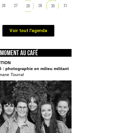
26
27
29
31
28
30
Voir tout l'agenda
 moment au café
ITION
é : photographie en milieu militant
mane Tourral