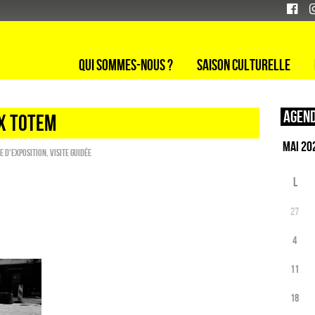
Qui sommes-nous ?
Saison culturelle
Agend
IX TOTEM
te d'exposition
,
Visite guidée
L
27
4
11
18