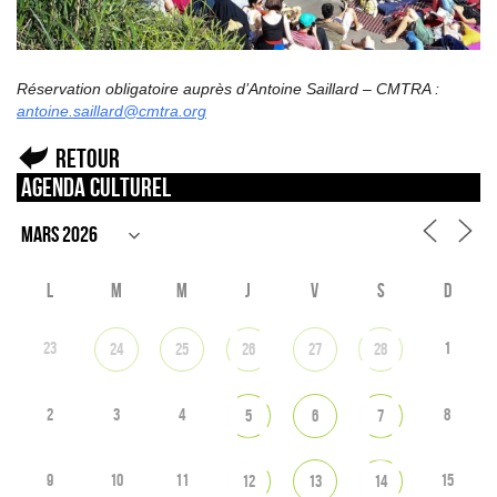
Réservation obligatoire auprès d’Antoine Saillard – CMTRA :
antoine.saillard@cmtra.org
Retour
Agenda culturel
L
M
M
J
V
S
D
23
1
24
25
26
27
28
2
3
4
8
5
6
7
9
10
11
15
12
13
14