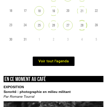
16
17
20
22
18
19
21
23
24
29
25
26
27
28
30
31
1
2
3
4
5
Voir tout l'agenda
En ce moment au café
EXPOSITION
Sororité : photographie en milieu militant
Par Romane Tourral