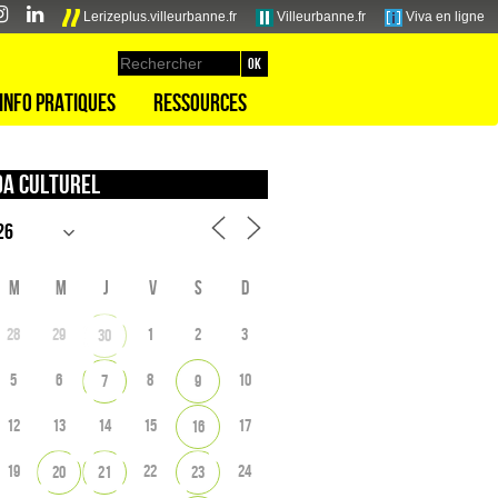
Lerizeplus.villeurbanne.fr
Villeurbanne.fr
Viva en ligne
Info pratiques
Ressources
a culturel
M
M
J
V
S
D
28
29
1
2
3
30
5
6
8
10
7
9
12
13
14
15
17
16
19
22
24
20
21
23