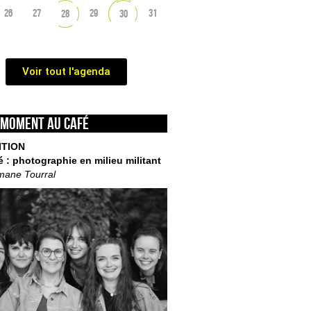
26
27
29
31
28
30
Voir tout l'agenda
 moment au café
ITION
é : photographie en milieu militant
mane Tourral