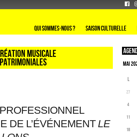
Qui sommes-nous ?
Saison culturelle
Agend
création musicale
 patrimoniales
L
27
4
RPROFESSIONNEL
11
E DE L’ÉVÉNEMENT
LE
18