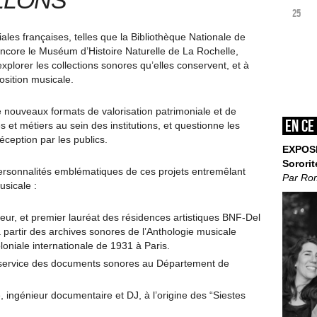
LLONS
25
iales françaises, telles que la Bibliothèque Nationale de
ncore le Muséum d’Histoire Naturelle de La Rochelle,
xplorer les collections sonores qu’elles conservent, et à
sition musicale.
 nouveaux formats de valorisation patrimoniale et de
En ce
 et métiers au sein des institutions, et questionne les
réception par les publics.
EXPOS
Sororit
personnalités emblématiques de ces projets entremêlant
Par Ro
usicale :
ur, et premier lauréat des résidences artistiques BNF-Del
à partir des archives sonores de l’Anthologie musicale
oloniale internationale de 1931 à Paris.
 service des documents sonores au Département de
ingénieur documentaire et DJ, à l’origine des “Siestes