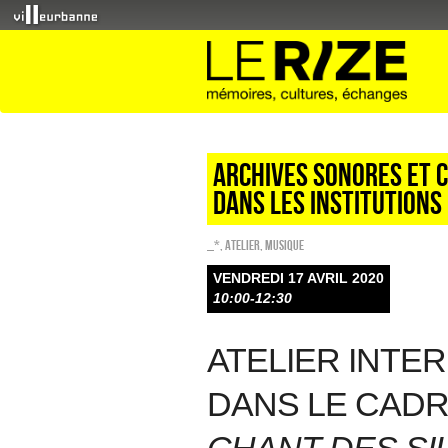
Archives sonores et 
dans les institutions
_*
,
Atelier
,
Musique
VENDREDI 17 AVRIL 2020
10:00-12:30
ATELIER INTE
DANS LE CADR