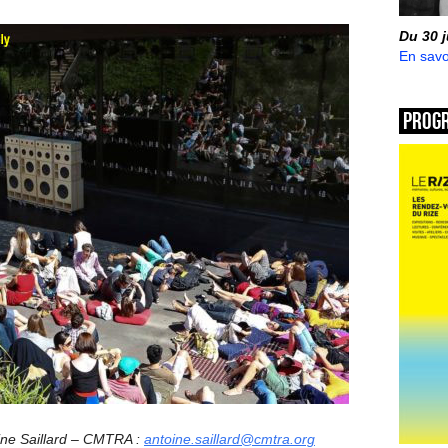
Du 30 
En savo
Prog
oine Saillard – CMTRA :
antoine.saillard@cmtra.org