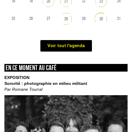
18
19
22
24
20
21
23
25
26
27
29
31
28
30
Voir tout l'agenda
En ce moment au café
EXPOSITION
Sororité : photographie en milieu militant
Par Romane Tourral