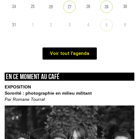
24
25
28
30
26
27
29
31
1
2
3
4
6
5
Voir tout l'agenda
En ce moment au café
EXPOSITION
Sororité : photographie en milieu militant
Par Romane Tourral