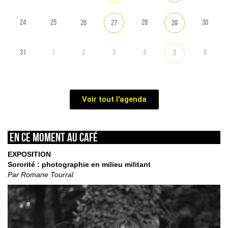
24
25
28
30
26
27
29
31
1
2
3
4
6
5
Voir tout l'agenda
En ce moment au café
EXPOSITION
Sororité : photographie en milieu militant
Par Romane Tourral