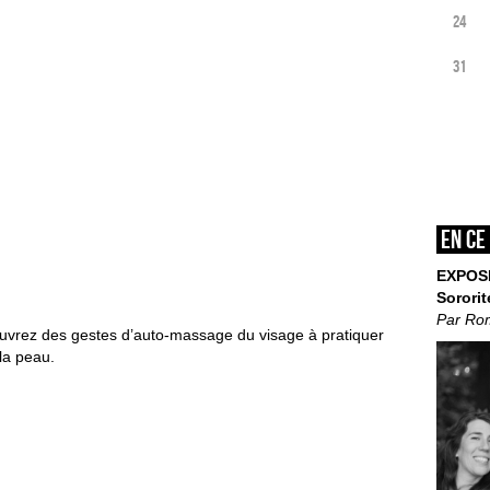
24
31
En ce
EXPOS
Sororit
Par Ro
ouvrez des
gestes d’auto-massage du visage à pratiquer
 la peau.