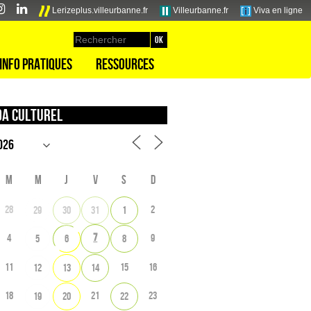
Lerizeplus.villeurbanne.fr
Villeurbanne.fr
Viva en ligne
Info pratiques
Ressources
a culturel
M
M
J
V
S
D
28
2
29
30
31
1
7
4
9
5
6
8
11
15
16
12
13
14
18
21
23
19
20
22