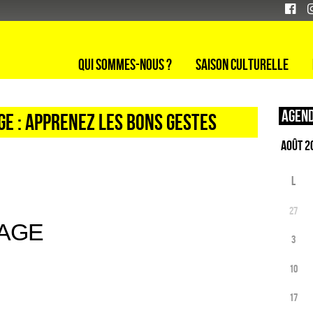
Qui sommes-nous ?
Saison culturelle
Agend
E : APPRENEZ LES BONS GESTES
L
27
SAGE
3
10
17