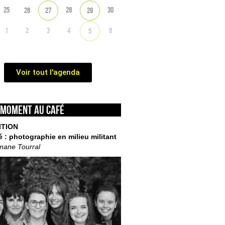
25
28
30
26
27
29
1
2
3
4
6
5
Voir tout l'agenda
 moment au café
ITION
é : photographie en milieu militant
mane Tourral