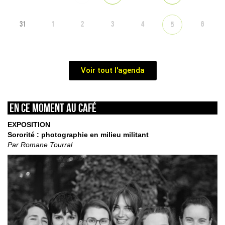
31
1
2
3
4
6
5
Voir tout l'agenda
En ce moment au café
EXPOSITION
Sororité : photographie en milieu militant
Par Romane Tourral