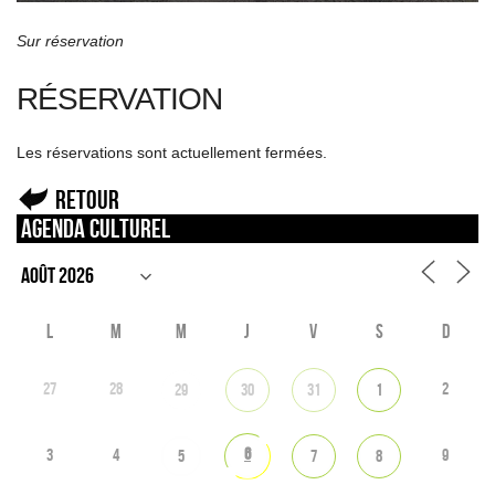
Sur réservation
RÉSERVATION
Les réservations sont actuellement fermées.
Retour
Agenda culturel
L
M
M
J
V
S
D
27
28
2
29
30
31
1
6
3
4
9
5
7
8