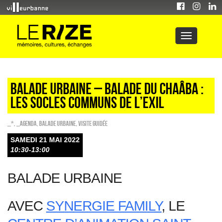
Balade urbaine – Balade du Chaâba :
les socles communs de l’exil
_*
,
_Agenda
,
Balade urbaine
,
Visite guidée
SAMEDI 21 MAI 2022
10:30-13:00
BALADE URBAINE
AVEC
SYNERGIE FAMILY
, LE